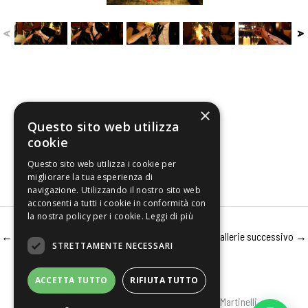
×
Questo sito web utilizza
cookie
Questo sito web utilizza i cookie per
migliorare la tua esperienza di
navigazione. Utilizzando il nostro sito web
acconsenti a tutti i cookie in conformità con
la nostra policy per i cookie.
Leggi di più
←
Gallerie precedente
Gallerie successivo
→
STRETTAMENTE NECESSARI
ACCETTA TUTTO
RIFIUTA TUTTO
Privacy
-
Cookies
Copyright © 2026 Aldo Martinelli -