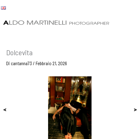
Vai
al
contenuto
Dolcevita
Di
cantanna73
/
Febbraio 21, 2026