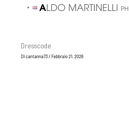
Vai
al
contenuto
Dresscode
Di
cantanna73
/
Febbraio 21, 2026