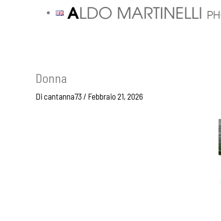
Vai
al
contenuto
Donna
Di
cantanna73
/
Febbraio 21, 2026