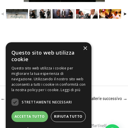
×
Questo sito web utilizza
cookie
Questo sito web utilizza i cookie per
migliorare la tua esperienza di
navigazione. Utilizzando il nostro sito web
acconsenti a tutti i cookie in conformità con
la nostra policy per i cookie.
Leggi di più
←
Gallerie precedente
Gallerie successivo
→
STRETTAMENTE NECESSARI
ACCETTA TUTTO
RIFIUTA TUTTO
Privacy
-
Cookies
Copyright © 2026 Aldo Martinelli -