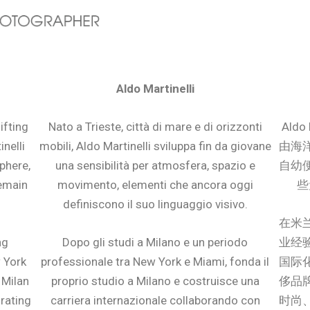
Aldo Martinelli
ifting
Nato a Trieste, città di mare e di orizzonti
Ald
nelli
mobili, Aldo Martinelli sviluppa fin da giovane
由海
phere,
una sensibilità per atmosfera, spazio e
自幼
emain
movimento, elementi che ancora oggi
些
definiscono il suo linguaggio visivo.
在米
ng
Dopo gli studi a Milano e un periodo
业经
 York
professionale tra New York e Miami, fonda il
国际
 Milan
proprio studio a Milano e costruisce una
侈品
orating
carriera internazionale collaborando con
时尚