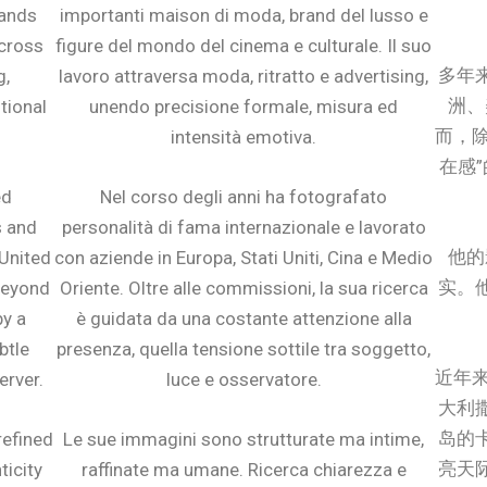
rands
importanti maison di moda, brand del lusso e
across
figure del mondo del cinema e culturale. Il suo
多年
g,
lavoro attraversa moda, ritratto e advertising,
洲、
tional
unendo precisione formale, misura ed
而，
intensità emotiva.
在感
ed
Nel corso degli anni ha fotografato
s and
personalità di fama internazionale e lavorato
他的
 United
con aziende in Europa, Stati Uniti, Cina e Medio
实。
 beyond
Oriente. Oltre alle commissioni, la sua ricerca
by a
è guidata da una costante attenzione alla
btle
presenza, quella tensione sottile tra soggetto,
近年来
erver.
luce e osservatore.
大利
岛的
refined
Le sue immagini sono strutturate ma intime,
亮天
ticity
raffinate ma umane. Ricerca chiarezza e