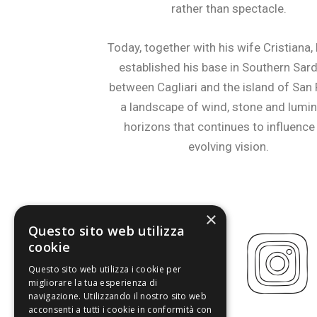
rather than spectacle.
Today, together with his wife Cristiana,
established his base in Southern Sard
between Cagliari and the island of San 
a landscape of wind, stone and lumi
horizons that continues to influence
evolving vision.
×
Questo sito web utilizza
cookie
Questo sito web utilizza i cookie per
migliorare la tua esperienza di
navigazione. Utilizzando il nostro sito web
acconsenti a tutti i cookie in conformità con