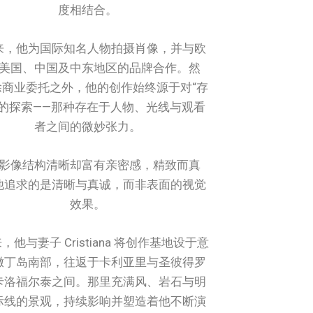
度相结合。
来，他为国际知名人物拍摄肖像，并与欧
美国、中国及中东地区的品牌合作。然
除商业委托之外，他的创作始终源于对“存
”的探索——那种存在于人物、光线与观看
者之间的微妙张力。
影像结构清晰却富有亲密感，精致而真
他追求的是清晰与真诚，而非表面的视觉
效果。
，他与妻子 Cristiana 将创作基地设于意
撒丁岛南部，往返于卡利亚里与圣彼得罗
卡洛福尔泰之间。那里充满风、岩石与明
际线的景观，持续影响并塑造着他不断演