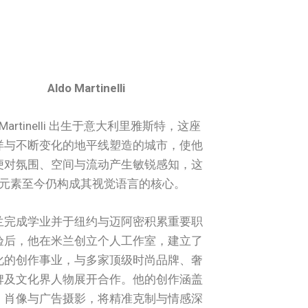
Aldo Martinelli
o Martinelli 出生于意大利里雅斯特，这座
洋与不断变化的地平线塑造的城市，使他
便对氛围、空间与流动产生敏锐感知，这
元素至今仍构成其视觉语言的核心。
兰完成学业并于纽约与迈阿密积累重要职
验后，他在米兰创立个人工作室，建立了
化的创作事业，与多家顶级时尚品牌、奢
牌及文化界人物展开合作。他的创作涵盖
、肖像与广告摄影，将精准克制与情感深